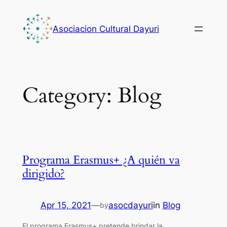
Skip
to
Asociacion Cultural Dayuri
content
Category:
Blog
Programa Erasmus+ ¿A quién va
dirigido?
Apr 15, 2021
—
asocdayuri
in
Blog
by
El programa Erasmus+ pretende brindar la